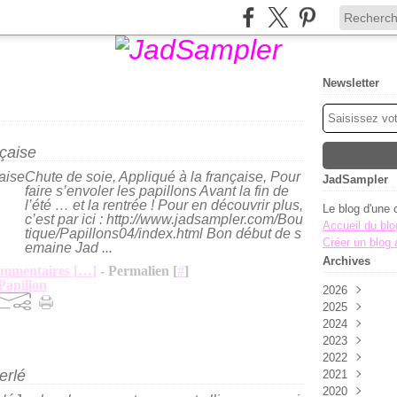
Newsletter
nçaise
Chute de soie, Appliqué à la française, Pour
JadSampler
faire s’envoler les papillons Avant la fin de
l’été … et la rentrée ! Pour en découvrir plus,
Le blog d'une 
c’est par ici : http://www.jadsampler.com/Bou
Accueil du blo
tique/Papillons04/index.html Bon début de s
Créer un blog
emaine Jad ...
Archives
mmentaires [
…
]
- Permalien [
#
]
Papillon
2026
2025
Août
(1)
2024
Juillet
Novembre
(2)
2023
Juin
Octobre
Décembre
(2)
(8
2022
Mai
Septembre
Novembre
Décembre
(7)
erlé
2021
Avril
Août
Octobre
Novembre
Décembre
(2)
(1)
(5
2020
Mars
Juillet
Septembre
Octobre
Novembre
Décembre
(3)
(4)
(3