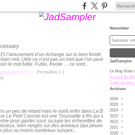
Newsletter
necessary
… Et l’amusement d’un échange sur le bien fondé
l vilain mot, Utile ce n’est pas un mot que l’on peut
JadSampler
oin le mot futile. Futile, frivole … ce sont...
Le blog d'une 
mmentaires [
…
]
- Permalien [
#
]
Accueil du blo
Créer un blog
Archives
2026
2025
Août
(1)
2024
Juillet
Novembre
(2)
pris un peu de retard mais le voilà enfin dans La B
ue Le Petit Cancan est une Troussette à fils qui s
2023
Juin
Octobre
Décembre
(2)
(8
erme pour garder sous sa jupe les échevettes de
2022
Mai
Septembre
Novembre
Décembre
(7)
précieux, bien rangés sur des anneaux (qui peuve
2021
Avril
Août
Octobre
Novembre
Décembre
(2)
(1)
(5
re plus ou moins nombreux suivant...
2020
Mars
Juillet
Septembre
Octobre
Novembre
Décembre
(3)
(4)
(3