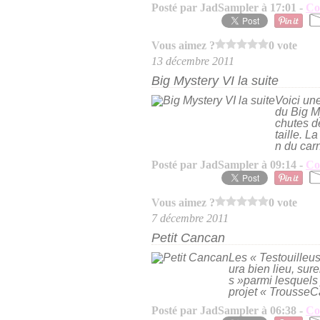
Posté par JadSampler à 17:01 -
Co
Vous aimez ?
0 vote
13 décembre 2011
Big Mystery VI la suite
Voici un
du Big My
chutes de
taille. L
n du carn
Posté par JadSampler à 09:14 -
Co
Vous aimez ?
0 vote
7 décembre 2011
Petit Cancan
Les « Testouilleus
ura bien lieu, sur
s »parmi lesquels
projet « TrousseCa
Posté par JadSampler à 06:38 -
Co