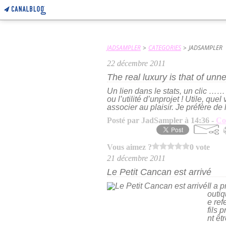
JADSAMPLER
>
CATEGORIES
>
JADSAMPLER
22 décembre 2011
The real luxury is that of un
Un lien dans le stats, un clic …
ou l’utilité d’unprojet ! Utile, que
associer au plaisir. Je préfère de l
Posté par JadSampler à 14:36 -
Co
Vous aimez ?
0 vote
21 décembre 2011
Le Petit Cancan est arrivé
Il a 
outiq
e ref
fils 
nt êt