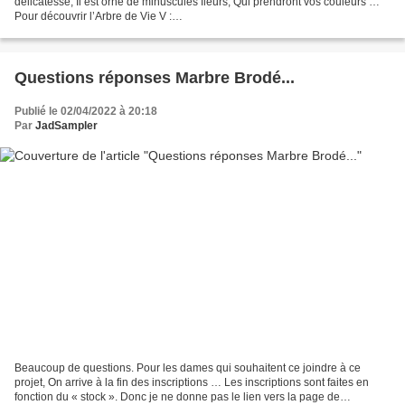
délicatesse, Il est orné de minuscules fleurs, Qui prendront vos couleurs …
Pour découvrir l’Arbre de Vie V :
http://www.jadsampler.com/Boutique/ArbreDeVie05/index.html Bonne
semaine...
Questions réponses Marbre Brodé...
Publié le 02/04/2022 à 20:18
Par
JadSampler
Beaucoup de questions. Pour les dames qui souhaitent ce joindre à ce
projet, On arrive à la fin des inscriptions … Les inscriptions sont faites en
fonction du « stock ». Donc je ne donne pas le lien vers la page de