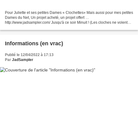
Pour Juliette et ses petites Dames « Clochettes» Mais aussi pour mes petites
Dames du Net, Un projet acheté, un projet offert …
http://www.jadsampler.com/ Jusqu'à ce soir Minuit ! (Les cloches ne volent
pas après minuit) Et qui c’est qui est une grosse...
Informations (en vrac)
Publié le 12/04/2022 à 17:13
Par
JadSampler