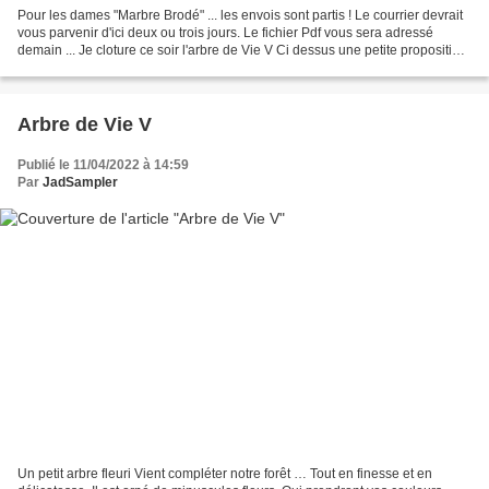
Pour les dames "Marbre Brodé" ... les envois sont partis ! Le courrier devrait
vous parvenir d'ici deux ou trois jours. Le fichier Pdf vous sera adressé
demain ... Je cloture ce soir l'arbre de Vie V Ci dessus une petite proposition
d'agencement Pour...
Arbre de Vie V
Publié le 11/04/2022 à 14:59
Par
JadSampler
Un petit arbre fleuri Vient compléter notre forêt … Tout en finesse et en