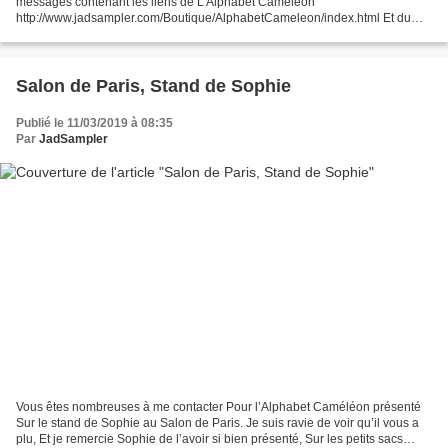
messages contenant les liens de L’Alphabet Caméléon
http://www.jadsampler.com/Boutique/AlphabetCameleon/index.html Et du
Petit Sac Noué. Pour les dames qui en plus de l’Alphabet...
Salon de Paris, Stand de Sophie
Publié le 11/03/2019 à 08:35
Par
JadSampler
Vous êtes nombreuses à me contacter Pour l’Alphabet Caméléon présenté
Sur le stand de Sophie au Salon de Paris. Je suis ravie de voir qu’il vous a
plu, Et je remercie Sophie de l’avoir si bien présenté, Sur les petits sacs