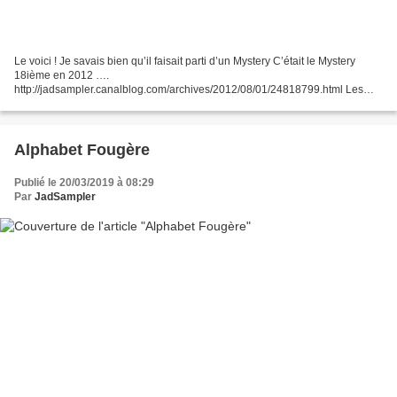
Le voici ! Je savais bien qu’il faisait parti d’un Mystery C’était le Mystery
18ième en 2012 ….
http://jadsampler.canalblog.com/archives/2012/08/01/24818799.html Les
lettres étaient plus petites, Brodées en 1 brins. La structure était en 1 brin
surjeté...
Alphabet Fougère
Publié le 20/03/2019 à 08:29
Par
JadSampler