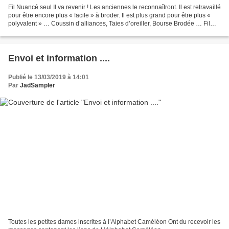
Fil Nuancé seul Il va revenir ! Les anciennes le reconnaîtront. Il est retravaillé
pour être encore plus « facile » à broder. Il est plus grand pour être plus «
polyvalent » … Coussin d’alliances, Taies d’oreiller, Bourse Brodée … Fil
Nuancé & Filament...
Envoi et information ....
Publié le 13/03/2019 à 14:01
Par
JadSampler
Toutes les petites dames inscrites à l’Alphabet Caméléon Ont du recevoir les