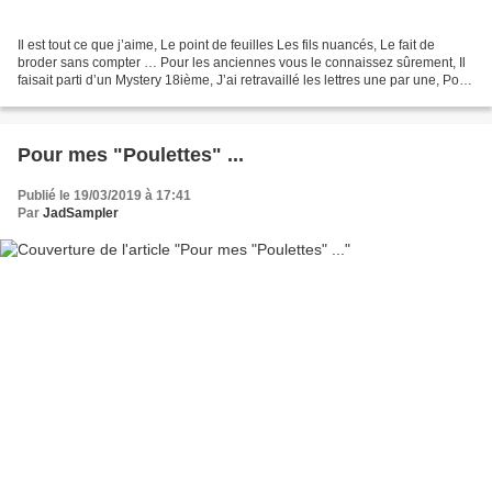
Il est tout ce que j’aime, Le point de feuilles Les fils nuancés, Le fait de
broder sans compter … Pour les anciennes vous le connaissez sûrement, Il
faisait parti d’un Mystery 18ième, J’ai retravaillé les lettres une par une, Pour
le rendre encore plus...
Pour mes "Poulettes" ...
Publié le 19/03/2019 à 17:41
Par
JadSampler