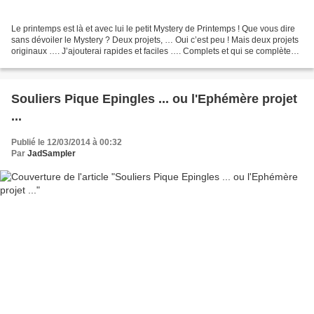
Le printemps est là et avec lui le petit Mystery de Printemps ! Que vous dire
sans dévoiler le Mystery ? Deux projets, … Oui c’est peu ! Mais deux projets
originaux …. J’ajouterai rapides et faciles …. Complets et qui se complètent !
Là c’est déjà mieux...
Souliers Pique Epingles ... ou l'Ephémère projet
...
Publié le 12/03/2014 à 00:32
Par
JadSampler