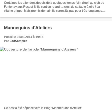
Certaines les attendent depuis déja quelques temps (clin d'oeil au club de
Fontenay aux Roses) Si ils sont en retard .... c'est de sa faute à elle ! La
vilaine grippe. Mais promis demain ils seront là, pas pour très longtemps
mais ils seront là ! A très...
Mannequins d'Ateliers
Publié le 05/03/2014 à 19:16
Par
JadSampler
Ce post a été déplacé vers le Blog "Mannequins d'Atelier"