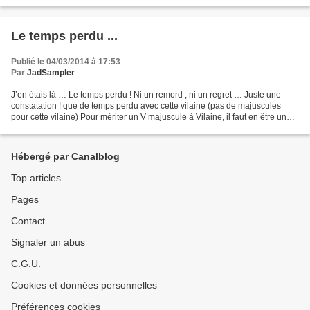
Le temps perdu ...
Publié le 04/03/2014 à 17:53
Par
JadSampler
J’en étais là … Le temps perdu ! Ni un remord , ni un regret … Juste une
constatation ! que de temps perdu avec cette vilaine (pas de majuscules
pour cette vilaine) Pour mériter un V majuscule à Vilaine, il faut en être une
vraie ! une de celles qui assument...
Hébergé par Canalblog
Top articles
Pages
Contact
Signaler un abus
C.G.U.
Cookies et données personnelles
Préférences cookies