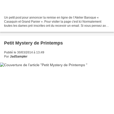
Un petit post pour annoncer la remise en ligne de l’Atelier Baroque «
Casaquin et Grand Panier ». Pour visiter la page c'est Ici Normalement
toutes les dames pré inscrites ont du recevoir un email. Si vous pensez avoir
été oublié n’hésitez pas à me contacter....
Petit Mystery de Printemps
Publié le 30/03/2014 à 13:49
Par
JadSampler