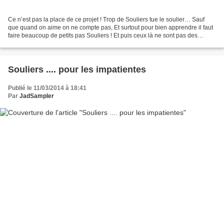
Ce n’est pas la place de ce projet ! Trop de Souliers tue le soulier… Sauf
que quand on aime on ne compte pas, Et surtout pour bien apprendre il faut
faire beaucoup de petits pas Souliers ! Et puis ceux là ne sont pas des
Souliers de Lutins … Non non...
Souliers .... pour les impatientes
Publié le 11/03/2014 à 18:41
Par
JadSampler