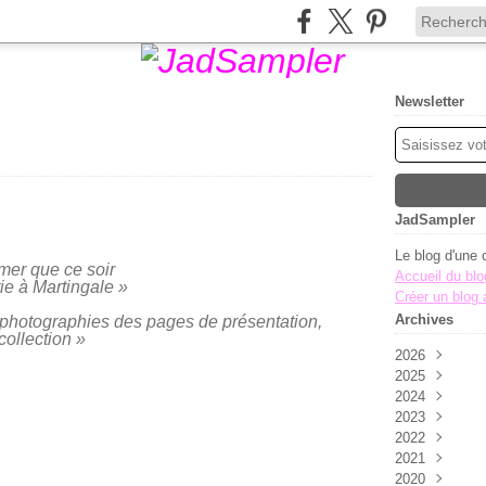
Newsletter
JadSampler
Le blog d'une 
mer que ce soir
Accueil du blo
rie à Martingale »
Créer un blog
Archives
s photographies des pages de présentation,
collection »
2026
2025
Août
(1)
2024
Juillet
Novembre
(2)
2023
Juin
Octobre
Décembre
(2)
(8
2022
Mai
Septembre
Novembre
Décembre
(7)
2021
Avril
Août
Octobre
Novembre
Décembre
(2)
(1)
(5
2020
Mars
Juillet
Septembre
Octobre
Novembre
Décembre
(3)
(4)
(3