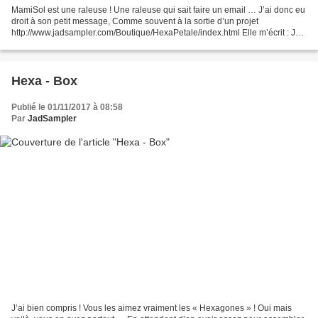
MamiSol est une raleuse ! Une raleuse qui sait faire un email … J’ai donc eu
droit à son petit message, Comme souvent à la sortie d’un projet
http://www.jadsampler.com/Boutique/HexaPetale/index.html Elle m’écrit : Jad
… moi dans mon petit bled, Je ne...
Hexa - Box
Publié le 01/11/2017 à 08:58
Par
JadSampler
J’ai bien compris ! Vous les aimez vraiment les « Hexagones » ! Oui mais