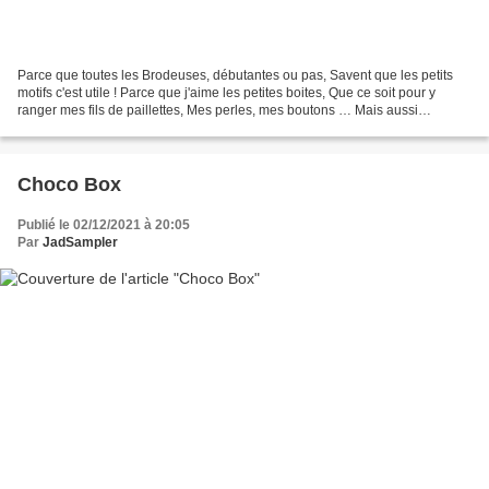
Parce que toutes les Brodeuses, débutantes ou pas, Savent que les petits
motifs c'est utile ! Parce que j'aime les petites boites, Que ce soit pour y
ranger mes fils de paillettes, Mes perles, mes boutons … Mais aussi
quelques douceurs ! Parce que j'aime...
Choco Box
Publié le 02/12/2021 à 20:05
Par
JadSampler