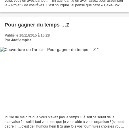
voilà, vous en avez partout … En attendant d’en avoir assez pour assembler
le « Projet » de vos rêves. C’est pourquoi j’ai pensé que cette « Hexa-Box »
Serait parfaite pour vous...
Pour gagner du temps …Z
Publié le 10/11/2015 à 15:28
Par
JadSampler
Inutile de me dire que vous n’avez pas le temps ! Là soit ce serait de la
mauvaise foi, soit il faut vraiment que je vous aide à vous organiser ! (second
degré ! …. c’est de l’humour hein !) Si une fois vos fournitures choisies vous