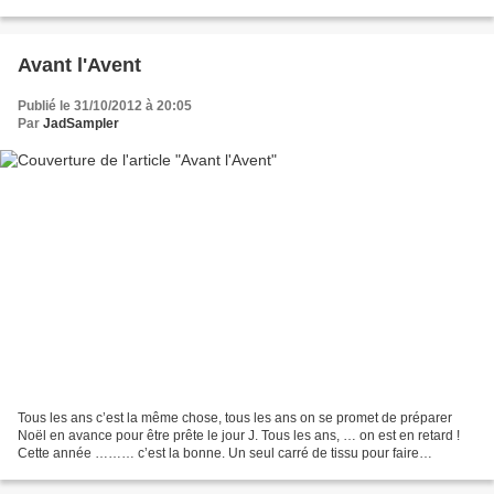
mettez plus de deux...
Avant l'Avent
Publié le 31/10/2012 à 20:05
Par
JadSampler
Tous les ans c’est la même chose, tous les ans on se promet de préparer
Noël en avance pour être prête le jour J. Tous les ans, … on est en retard !
Cette année ……… c’est la bonne. Un seul carré de tissu pour faire
l’intérieur et l’extérieur en une seule...