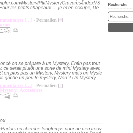
mpler.com/Mystery/PtitMysteryGravures/indexVS
Recherche
Pour les petits chapeaux … je m’en occupe, De
mmentaires [
…
]
- Permalien [
#
]
arnet
noncé on se prépare à un Mystery, Enfin pas tout
y, ce serait plutôt une sorte de mini Mystery avec
 Et en plus pas un Mystery, Mystery mais un Myste
a gâche un peu le mystery, Non ? Un Mystery...
mmentaires [
…
]
- Permalien [
#
]
 Mystery
,
Accessoires
Box
Parfois on cherche longtemps pour ne rien trouv