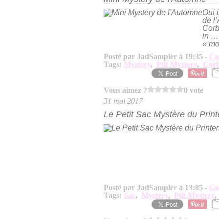
Oui 
de l
Corbe
in … 
« mo
Posté par JadSampler à 19:35 -
Co
Tags:
Mystery
,
Ptit Mystery
,
Corb
Vous aimez ?
0 vote
31 mai 2017
Le Petit Sac Mystère du Print
Posté par JadSampler à 13:05 -
Co
Tags:
Sac
,
Mystery
,
Ptit Mystery