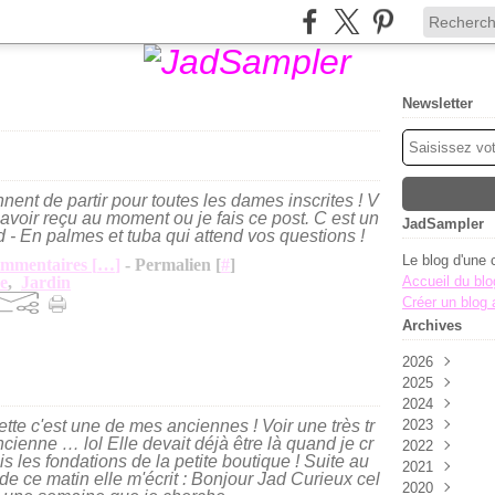
Newsletter
nnent de partir pour toutes les dames inscrites ! V
 avoir reçu au moment ou je fais ce post. C est un
JadSampler
ad - En palmes et tuba qui attend vos questions !
Le blog d'une 
mmentaires [
…
]
- Permalien [
#
]
e
,
Jardin
Accueil du blo
Créer un blog
Archives
2026
2025
Août
(1)
2024
Juillet
Novembre
(2)
tte c'est une de mes anciennes ! Voir une très tr
2023
Juin
Octobre
Décembre
(2)
(8
cienne … lol Elle devait déjà être là quand je cr
2022
Mai
Septembre
Novembre
Décembre
(7)
s les fondations de la petite boutique ! Suite au
2021
Avril
Août
Octobre
Novembre
Décembre
(2)
(1)
(5
de ce matin elle m'écrit : Bonjour Jad Curieux cel
2020
Mars
Juillet
Septembre
Octobre
Novembre
Décembre
(3)
(4)
(3