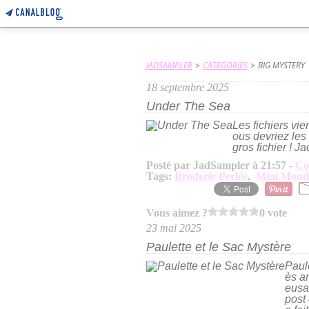
JADSAMPLER
>
CATEGORIES
>
BIG MYSTERY
18 septembre 2025
Under The Sea
Les fichiers vie
ous devriez les
gros fichier ! J
Posté par JadSampler à 21:57 -
Co
Tags:
Broderie Perlée
,
Mini Mond
Vous aimez ?
0 vote
23 mai 2025
Paulette et le Sac Mystère
Paule
ès an
eusai
post 