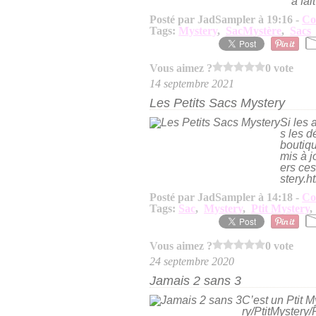
a fai
Posté par JadSampler à 19:16 -
Co
Tags:
Mystery
,
SacMystère
,
Sacs
Vous aimez ?
0 vote
14 septembre 2021
Les Petits Sacs Mystery
Si les 
s les d
boutiqu
mis à j
ers ce
stery.ht
Posté par JadSampler à 14:18 -
Co
Tags:
Sac
,
Mystery
,
Ptit Mystery
Vous aimez ?
0 vote
24 septembre 2020
Jamais 2 sans 3
C’est un Ptit 
ry/PtitMystery