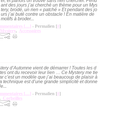
er, et parfois on trouve sans rien chercher. Pend
ant des jours j’ai cherché un thème pour un Mys
tery, brodé, un rien « patché » Et pendant des jo
urs j’ai buté contre un obstacle ! En matière de
motifs à broder...
mmentaires [
…
]
- Permalien [
#
]
 Mystery
,
Accessoires
tery d’Automne vient de démarrer ! Toutes les d
tes ont du recevoir leur lien … Ce Mystery me tie
ar c’est un modèle que j’ai beaucoup de plaisir à
a technique est d’une grande simplicité et donne
e...
mmentaires [
…
]
- Permalien [
#
]
,
Corbeilles