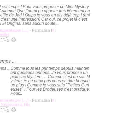
il est temps ! Pour vous proposer ce Mini Mystery
’Automne Que j’aurai pu appeler très fièrement La
ille de Jad ! Ouips je vous en dis déjà trop ! (enf
c’est une impression) Car oui, ce projet là c’est
i »! Original sans aucun doute,...
mmentaires [
…
]
- Permalien [
#
]
eilles
emps ...
Comme tous les printemps depuis mainten
ant quelques années, Je vous propose un
petit sac Mystère … Comme c’est un sac M
ystère, je ne peux pas vous en dire beauco
up plus ! Comme je vous sais "Petites Curi
euses" : Pour les Brodeuses c’est pratique,
Pour...
mmentaires [
…
]
- Permalien [
#
]
,
Nécessaire à Fils