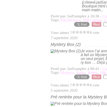
p://www.jadsa
Boutique.html 
main matin...
Posté par JadSampler à 16:38 -
Co
Tags:
Ptit Mystery
,
Ptit Carnet
,
C
Vous aimez ?
0 vote
7 septembre 2020
Mystery Box (2)
Je vous l’ai an
à fait un Myster
un seul projet,
ry box … Déjà ç
Posté par JadSampler à 08:41 -
Co
Tags:
Mystery
,
Boite
,
Boites
,
Ptit
Vous aimez ?
0 vote
5 septembre 2020
Pré rentrée pour la Mystery 