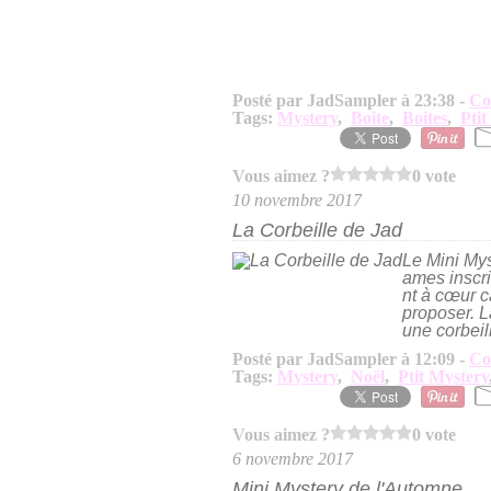
Posté par JadSampler à 23:38 -
Co
Tags:
Mystery
,
Boite
,
Boites
,
Ptit
Vous aimez ?
0 vote
10 novembre 2017
La Corbeille de Jad
Le Mini Mys
ames inscri
nt à cœur c
proposer. L
une corbeill
Posté par JadSampler à 12:09 -
Co
Tags:
Mystery
,
Noël
,
Ptit Mystery
Vous aimez ?
0 vote
6 novembre 2017
Mini Mystery de l'Automne