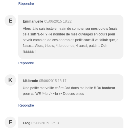
Répondre
E
Emmanuelle
05/06/2015 18:22
Alors là je suis juste en train de compter sur mes doigts (mais
cela suffira-t-il ?) le nombre de mes ouvrages en cours pour
savoir combien de ces adorables petits sacs il va falloir que je
fasse.... Alors, tricots, 4, broderies, 4 aussi, patch... Ouh
lààààà !
Répondre
K
kikibrode
05/06/2015 18:17
Une petite merveille chère Jad dans ma boite !! Du bonheur
pour ce WE !!<br /> <br /> Douces bises
Répondre
F
Frog
05/06/2015 17:13